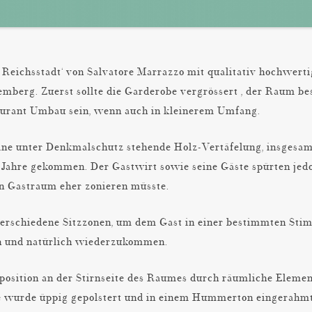
e Reichsstadt‘ von Salvatore Marrazzo mit qualitativ hochwert
mberg. Zuerst sollte die Garderobe vergrössert , der Raum be
taurant Umbau sein, wenn auch in kleinerem Umfang.
ine unter Denkmalschutz stehende Holz-Vertäfelung, insgesa
e Jahre gekommen. Der Gastwirt sowie seine Gäste spürten jed
den Gastraum eher zonieren müsste.
 verschiedene Sitzzonen, um dem Gast in einer bestimmten Sti
en und natürlich wiederzukommen.
zposition an der Stirnseite des Raumes durch räumliche Elem
che wurde üppig gepolstert und in einem Hummerton eingerahmt