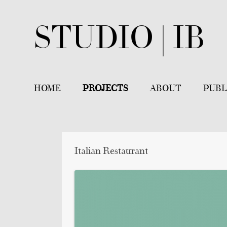
STUDIO | IB
HOME
PROJECTS
ABOUT
PUBL
ZAHNARZTPRAXIS
VITA
GASTRONOMY SUPERMARKET
Italian Restaurant
FINE DINING, RESTAURANT FÄ
ACCANTO SEMPLICISSIMO, BO