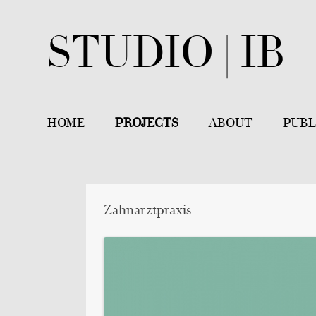
STUDIO | IB
HOME
PROJECTS
ABOUT
PUBL
ZAHNARZTPRAXIS
VITA
GASTRONOMY SUPERMARKET
Zahnarztpraxis
FINE DINING, RESTAURANT FÄ
ACCANTO SEMPLICISSIMO, BO